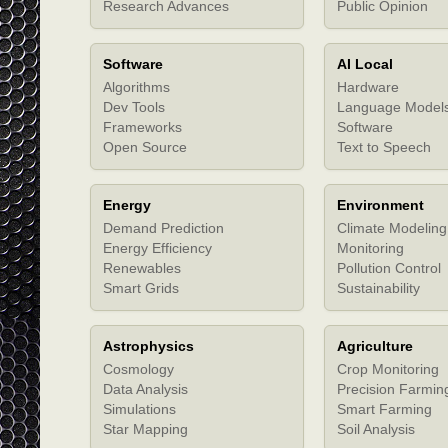
Research Advances
Public Opinion
Software
AI Local
Algorithms
Hardware
Dev Tools
Language Model
Frameworks
Software
Open Source
Text to Speech
Energy
Environment
Demand Prediction
Climate Modeling
Energy Efficiency
Monitoring
Renewables
Pollution Control
Smart Grids
Sustainability
Astrophysics
Agriculture
Cosmology
Crop Monitoring
Data Analysis
Precision Farmin
Simulations
Smart Farming
Star Mapping
Soil Analysis