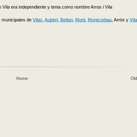
e Vila era independiente y tenia como nombre Arros i Vila
os municipales de
Vilac
,
Aubèrt
,
Betlan
,
Mont
,
Montcorbau
, Arròs y
Vila
Home
Old