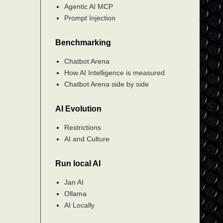
Agentic AI MCP
Prompt Injection
Benchmarking
Chatbot Arena
How AI Intelligence is measured
Chatbot Arena side by side
AI Evolution
Restrictions
AI and Culture
Run local AI
Jan AI
Ollama
AI Locally