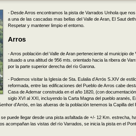
- Desde Arros encontramos la pista de Varrados Unhola que nos 
a una de las cascadas mas bellas del Valle de Aran, El Saut deth
Respetar y mantener limpio el entorno.
Arros
- Arros población del Valle de Aran perteneciente al municipio de 
situado a una altitud de 956 mts. orientado hacia la ribera de Var
por la parte superior derecha del río Garona.
- Podemos visitar la Iglesia de Sta. Eulalia d'Arrós S.XIV de estil
reformada, entre las edificaciones del Pueblo de Arros cabe dest
Casa de Ademar construida en el año 1820, (con documentación
siglo XVI al XXI, incluyendo la Carta Magna del pueblo aranés, E
nhor d'Arròs, en las afueras de la población tenemos la Capilla del P
, se puede llegar desde una pista asfaltada de +/- 12 Km. estrecha, h
os acompañan las vistas del río Varrados, se inicia la pista en el Pon