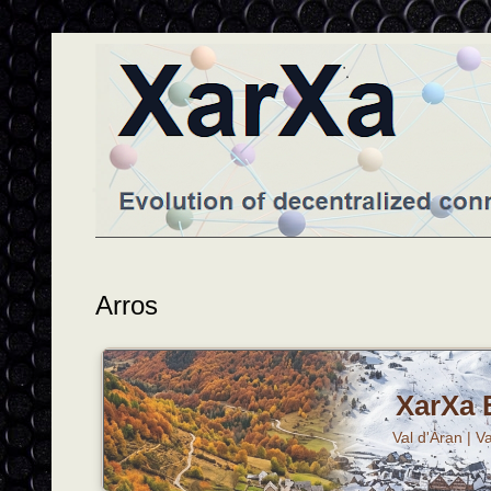
Arros
XarXa E
Val d'Aran | Va