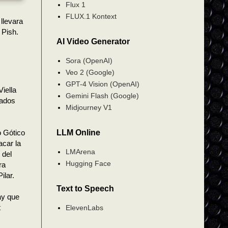
Flux 1
FLUX.1 Kontext
llevara
 Pish.
AI Video Generator
Sora (OpenAI)
Veo 2 (Google)
GPT-4 Vision (OpenAI)
Viella
Gemini Flash (Google)
rados
Midjourney V1
o Gótico
LLM Online
acar la
LMArena
 del
Hugging Face
ra
ilar.
Text to Speech
ay que
t
ElevenLabs