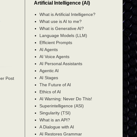
Artificial Intelligence (AI)
What is Artificial Intelligence?
What use is AI to me?
What is Generative AI?
Language Models (LLM)
Efficient Prompts
AI Agents
AI Voice Agents
AI Personal Assistants
Agentic AI
AI Stages
er Post
The Future of AI
Ethics of AI
AI Warning: Never Do This!
Superintelligence (ASI)
Singularity (TSI)
What is an API?
A Dialogue with AI
AI Restores Grammar