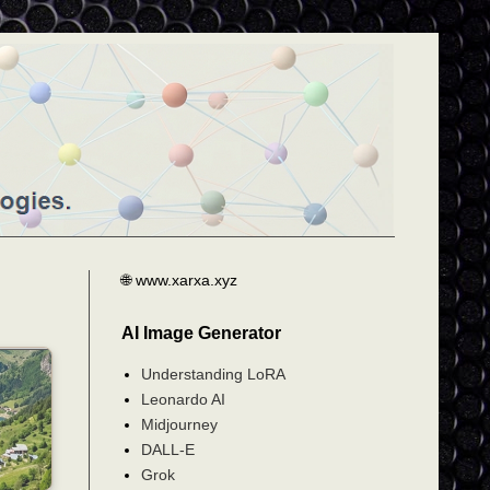
🌐 www.xarxa.xyz
AI Image Generator
Understanding LoRA
Leonardo AI
Midjourney
DALL-E
Grok