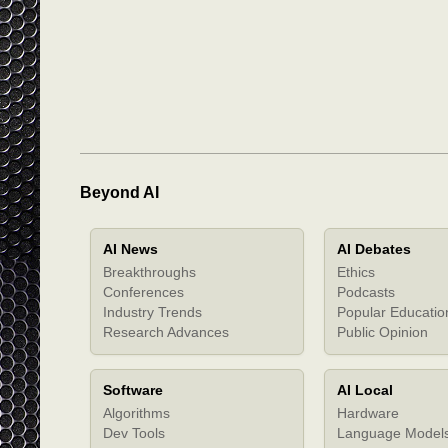
Beyond AI
AI News
AI Debates
Breakthroughs
Ethics
Conferences
Podcasts
Industry Trends
Popular Educatio
Research Advances
Public Opinion
Software
AI Local
Algorithms
Hardware
Dev Tools
Language Model