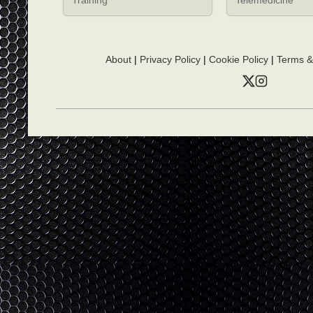
About
|
Privacy Policy
|
Cookie Policy
|
Terms &