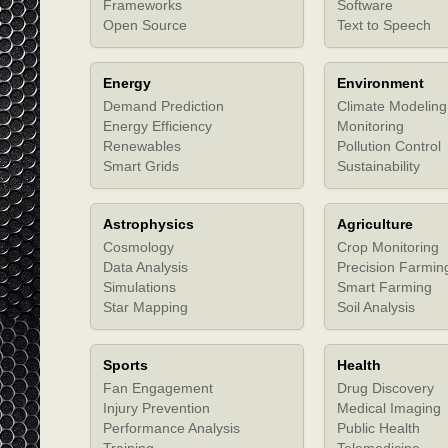
Frameworks
Software
Open Source
Text to Speech
Energy
Environment
Demand Prediction
Climate Modeling
Energy Efficiency
Monitoring
Renewables
Pollution Control
Smart Grids
Sustainability
Astrophysics
Agriculture
Cosmology
Crop Monitoring
Data Analysis
Precision Farmin
Simulations
Smart Farming
Star Mapping
Soil Analysis
Sports
Health
Fan Engagement
Drug Discovery
Injury Prevention
Medical Imaging
Performance Analysis
Public Health
Training
Telemedicine