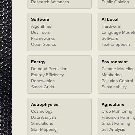
Research Advances
Public Opinion
Software
AI Local
Algorithms
Hardware
Dev Tools
Language Model
Frameworks
Software
Open Source
Text to Speech
Energy
Environment
Demand Prediction
Climate Modeling
Energy Efficiency
Monitoring
Renewables
Pollution Control
Smart Grids
Sustainability
Astrophysics
Agriculture
Cosmology
Crop Monitoring
Data Analysis
Precision Farmin
Simulations
Smart Farming
Star Mapping
Soil Analysis