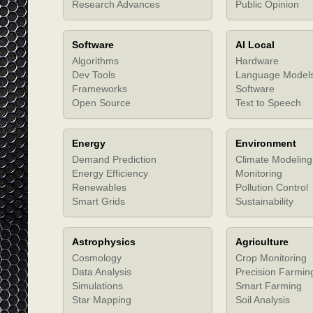
Research Advances
Public Opinion
Software
AI Local
Algorithms
Hardware
Dev Tools
Language Model
Frameworks
Software
Open Source
Text to Speech
Energy
Environment
Demand Prediction
Climate Modeling
Energy Efficiency
Monitoring
Renewables
Pollution Control
Smart Grids
Sustainability
Astrophysics
Agriculture
Cosmology
Crop Monitoring
Data Analysis
Precision Farmin
Simulations
Smart Farming
Star Mapping
Soil Analysis