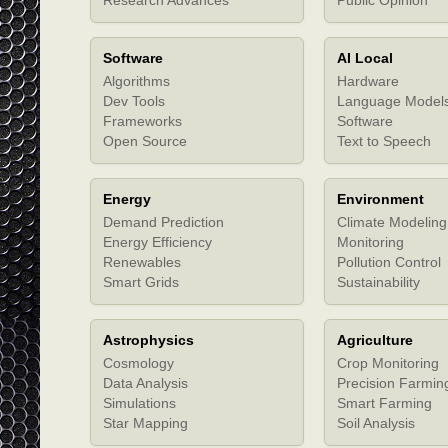
Software
AI Local
Algorithms
Hardware
Dev Tools
Language Model
Frameworks
Software
Open Source
Text to Speech
Energy
Environment
Demand Prediction
Climate Modeling
Energy Efficiency
Monitoring
Renewables
Pollution Control
Smart Grids
Sustainability
Astrophysics
Agriculture
Cosmology
Crop Monitoring
Data Analysis
Precision Farmin
Simulations
Smart Farming
Star Mapping
Soil Analysis