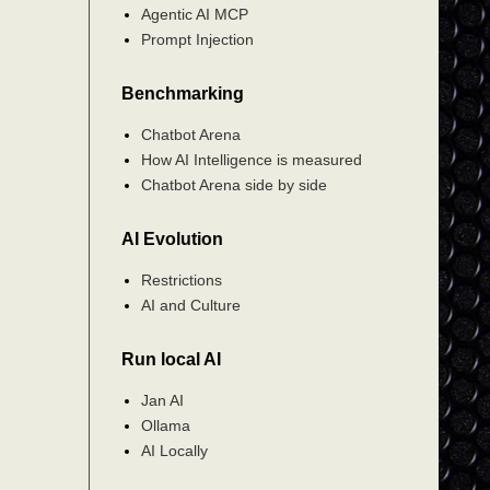
Agentic AI MCP
Prompt Injection
Benchmarking
Chatbot Arena
How AI Intelligence is measured
Chatbot Arena side by side
AI Evolution
Restrictions
AI and Culture
Run local AI
Jan AI
Ollama
AI Locally