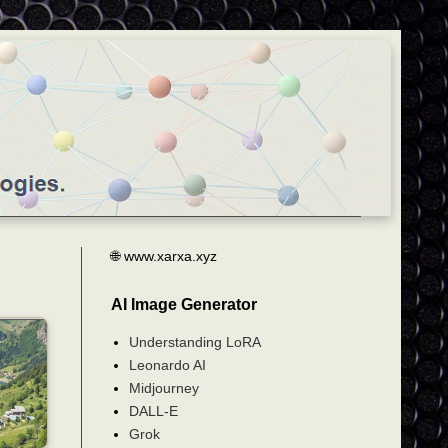
🌐 www.xarxa.xyz
AI Image Generator
Understanding LoRA
Leonardo AI
Midjourney
DALL-E
Grok