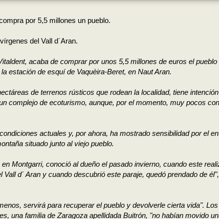
compra por 5,5 millones un pueblo.
 vírgenes del Vall d´Aran.
Vitaldent, acaba de comprar por unos 5,5 millones de euros el pueblo
 la estación de esquí de Vaquèira-Beret, en Naut Aran.
ectáreas de terrenos rústicos que rodean la localidad, tiene intención
en un complejo de ecoturismo, aunque, por el momento, muy pocos co
condiciones actuales y, por ahora, ha mostrado sensibilidad por el en
ntaña situado junto al viejo pueblo.
o en Montgarri, conoció al dueño el pasado invierno, cuando este real
 el Vall d´ Aran y cuando descubrió este paraje, quedó prendado de él",
l menos, servirá para recuperar el pueblo y devolverle cierta vida". Los
ntes, una familia de Zaragoza apellidada Buitrón, "no habían movido un