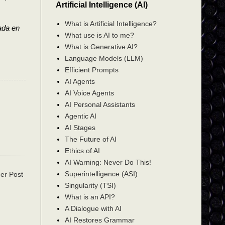
Artificial Intelligence (AI)
What is Artificial Intelligence?
ada en
What use is AI to me?
What is Generative AI?
Language Models (LLM)
Efficient Prompts
AI Agents
AI Voice Agents
AI Personal Assistants
Agentic AI
AI Stages
The Future of AI
Ethics of AI
AI Warning: Never Do This!
Superintelligence (ASI)
er Post
Singularity (TSI)
What is an API?
A Dialogue with AI
AI Restores Grammar