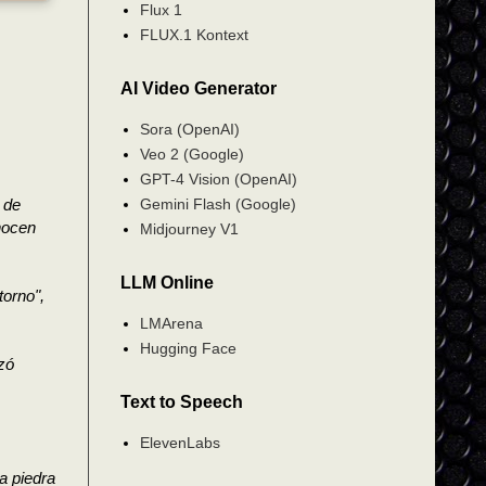
Flux 1
FLUX.1 Kontext
AI Video Generator
Sora (OpenAI)
Veo 2 (Google)
GPT-4 Vision (OpenAI)
Gemini Flash (Google)
 de
nocen
Midjourney V1
LLM Online
torno",
LMArena
Hugging Face
izó
Text to Speech
ElevenLabs
a piedra