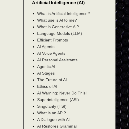
Artificial Intelligence (AI)
What is Artificial Intelligence?
What use is AI to me?
What is Generative AI?
Language Models (LLM)
Efficient Prompts
AI Agents
AI Voice Agents
AI Personal Assistants
Agentic AI
AI Stages
The Future of AI
Ethics of AI
AI Warning: Never Do This!
Superintelligence (ASI)
Singularity (TSI)
What is an API?
A Dialogue with AI
AI Restores Grammar