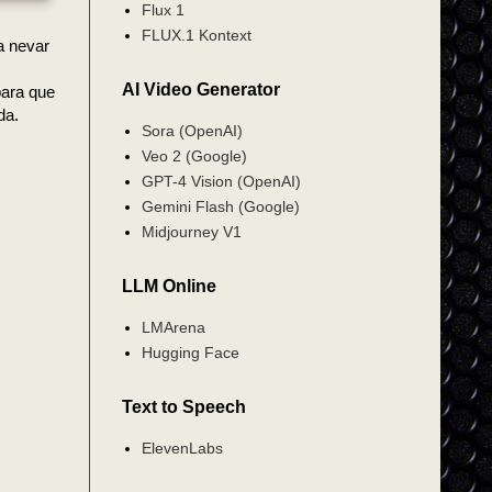
Flux 1
FLUX.1 Kontext
a nevar
AI Video Generator
para que
da.
Sora (OpenAI)
Veo 2 (Google)
GPT-4 Vision (OpenAI)
Gemini Flash (Google)
Midjourney V1
LLM Online
LMArena
Hugging Face
Text to Speech
ElevenLabs