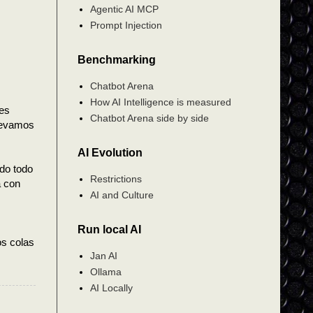
Agentic AI MCP
Prompt Injection
Benchmarking
Chatbot Arena
How AI Intelligence is measured
tes
Chatbot Arena side by side
llevamos
AI Evolution
ado todo
Restrictions
a con
AI and Culture
Run local AI
os colas
Jan AI
Ollama
AI Locally