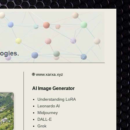
🌐 www.xarxa.xyz
AI Image Generator
Understanding LoRA
Leonardo AI
Midjourney
DALL-E
Grok